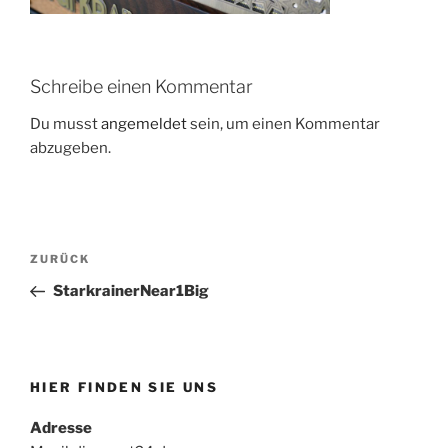
Schreibe einen Kommentar
Du musst
angemeldet
sein, um einen Kommentar
abzugeben.
Beitragsnavigation
Vorheriger
ZURÜCK
Beitrag
StarkrainerNear1Big
HIER FINDEN SIE UNS
Adresse