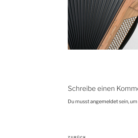
Schreibe einen Komm
Du musst
angemeldet
sein, u
Beitragsnavigation
ZURÜCK