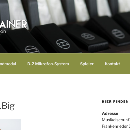
NER
undmodul
D-2 Mikrofon-System
Spieler
Kontakt
HIER FINDEN
1Big
Adresse
Musikdiscount
Frankenrieder S