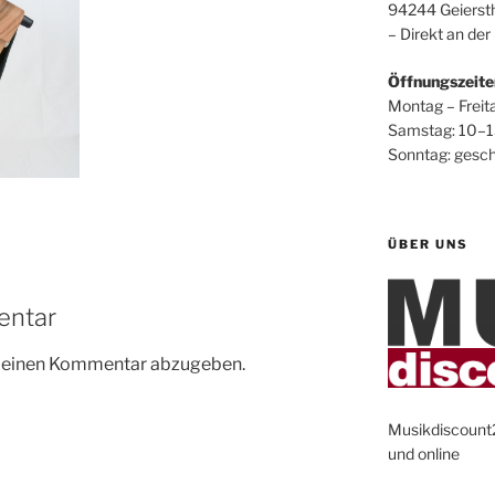
94244 Geiersth
– Direkt an der
Öffnungszeite
Montag – Freit
Samstag: 10–1
Sonntag: gesc
ÜBER UNS
entar
m einen Kommentar abzugeben.
Musikdiscount24
und online