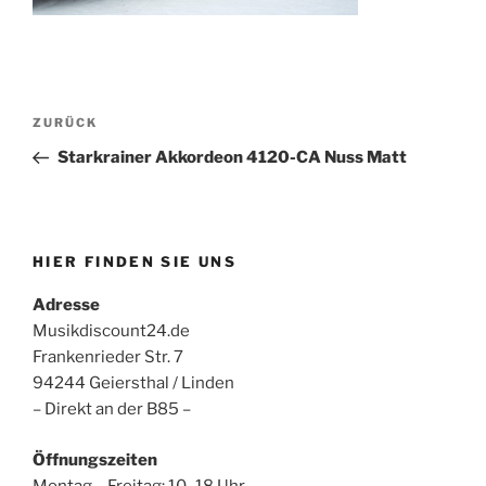
Beitragsnavigation
Vorheriger
ZURÜCK
Beitrag
Starkrainer Akkordeon 4120-CA Nuss Matt
HIER FINDEN SIE UNS
Adresse
Musikdiscount24.de
Frankenrieder Str. 7
94244 Geiersthal / Linden
– Direkt an der B85 –
Öffnungszeiten
Montag – Freitag: 10–18 Uhr