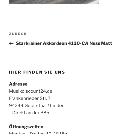
Beitragsnavigation
Vorheriger
ZURÜCK
Beitrag
Starkrainer Akkordeon 4120-CA Nuss Matt
HIER FINDEN SIE UNS
Adresse
Musikdiscount24.de
Frankenrieder Str. 7
94244 Geiersthal / Linden
– Direkt an der B85 –
Öffnungszeiten
Montag – Freitag: 10–18 Uhr