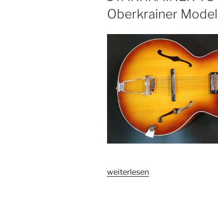
Oberkrainer Model
„STARKRAINER
weiterlesen
TS-
10
Jazzgitarre