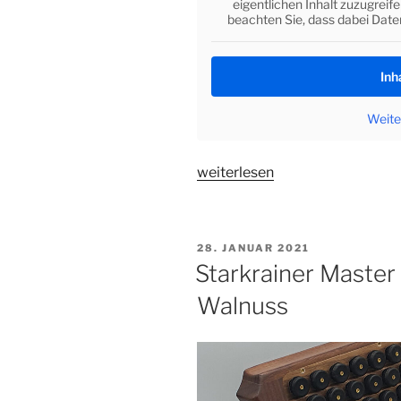
eigentlichen Inhalt zuzugreife
beachten Sie, dass dabei Date
Inh
Weite
„Starkrainer
weiterlesen
Master
Steirische
Harmonika
VERÖFFENTLICHT
28. JANUAR 2021
Ebenholz“
AM
Starkrainer Master
Walnuss