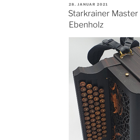
Oberkrainer
VERÖFFENTLICHT
28. JANUAR 2021
Modell
AM
Starkrainer Master
sunburst
Ebenholz
hochglanz“