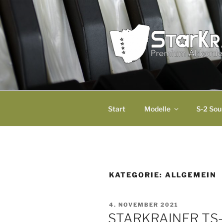
Zum
Inhalt
springen
STARKRAI
Premium Akkordeon
Start
Modelle
S-2 So
KATEGORIE:
ALLGEMEIN
VERÖFFENTLICHT
4. NOVEMBER 2021
AM
STARKRAINER TS-1