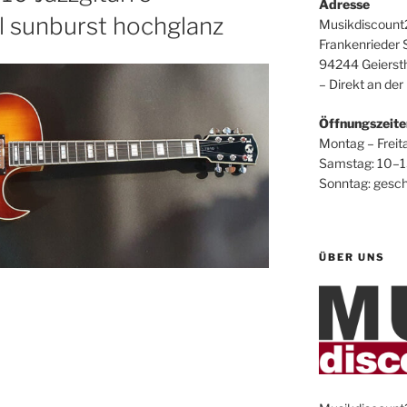
Adresse
l sunburst hochglanz
Musikdiscount
Frankenrieder S
94244 Geiersth
– Direkt an der
Öffnungszeite
Montag – Freit
Samstag: 10–1
Sonntag: gesc
ÜBER UNS