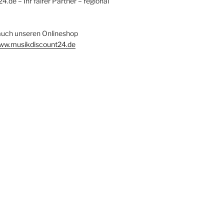
.de – Ihr fairer Partner – regional
auch unseren Onlineshop
www.musikdiscount24.de