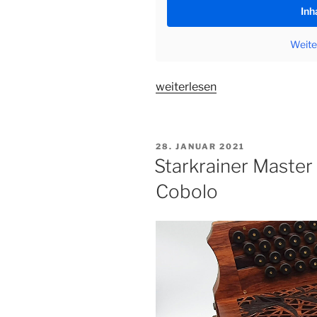
Inh
Weite
„Starkrainer
weiterlesen
Master
Steirische
Harmonika
VERÖFFENTLICHT
28. JANUAR 2021
Walnuss“
AM
Starkrainer Master
Cobolo